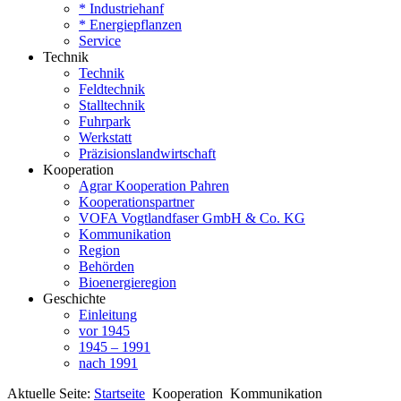
* Industriehanf
* Energiepflanzen
Service
Technik
Technik
Feldtechnik
Stalltechnik
Fuhrpark
Werkstatt
Präzisionslandwirtschaft
Kooperation
Agrar Kooperation Pahren
Kooperationspartner
VOFA Vogtlandfaser GmbH & Co. KG
Kommunikation
Region
Behörden
Bioenergieregion
Geschichte
Einleitung
vor 1945
1945 – 1991
nach 1991
Aktuelle Seite:
Startseite
Kooperation
Kommunikation